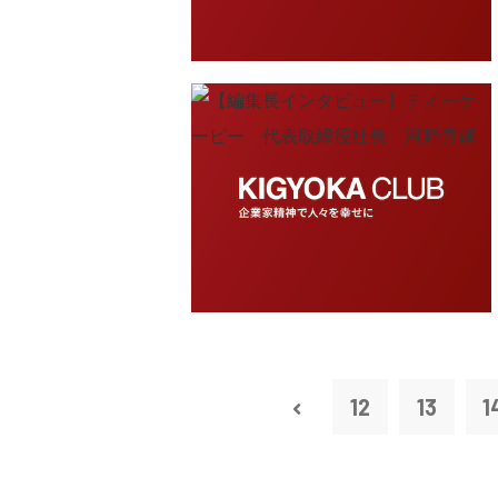
12
13
1