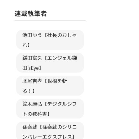
連載執筆者
池田ゆう【社長のおしゃ
れ】
鎌田富久【エンジェル鎌
田’sEye】
北尾吉孝【世相を斬
る！】
鈴木康弘【デジタルシフ
トの教科書】
孫泰蔵【孫泰蔵のシリコ
ンバレーエクスプレス】