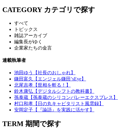
CATEGORY
カテゴリで探す
すべて
トピックス
雑誌アーカイブ
編集長がゆく
企業家たちの金言
連載執筆者
池田ゆう【社長のおしゃれ】
鎌田富久【エンジェル鎌田’sEye】
北尾吉孝【世相を斬る！】
鈴木康弘【デジタルシフトの教科書】
孫泰蔵【孫泰蔵のシリコンバレーエクスプレス】
村口和孝【日の丸キャピタリスト風雲録】
安岡定子【『論語』を実践に活かす】
TERM
期間で探す