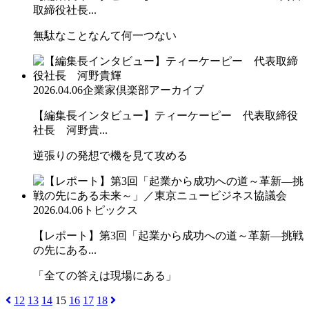
取締役社長...
無駄なことなんて何一つない
2026.04.06
企業家倶楽部アーカイブ
【編集長インタビュー】ティーケーピー 代表取締役
社長 河野貴...
逆張りの発想で機を見て攻める
2026.04.06
トピックス
【レポート】第3回「起業から成功への道～革新―挑戦
の先にある...
「全ての答えは現場にある」
12
13
14
15
16
17
18