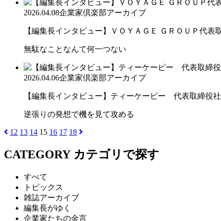
2026.04.08
企業家倶楽部アーカイブ
【編集長インタビュー】ＶＯＹＡＧＥ ＧＲＯＵＰ代表取締
無駄なことなんて何一つない
2026.04.06
企業家倶楽部アーカイブ
【編集長インタビュー】ティーケーピー 代表取締役社長
逆張りの発想で機を見て攻める
12
13
14
15
16
17
18
CATEGORY
カテゴリで探す
すべて
トピックス
雑誌アーカイブ
編集長がゆく
企業家たちの金言