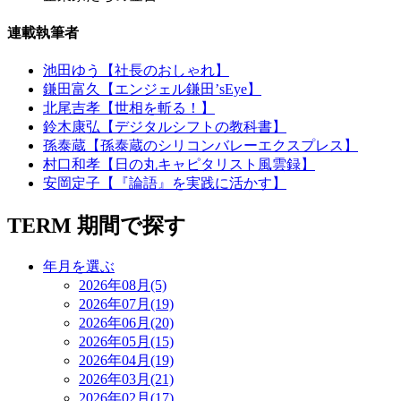
連載執筆者
池田ゆう【社長のおしゃれ】
鎌田富久【エンジェル鎌田’sEye】
北尾吉孝【世相を斬る！】
鈴木康弘【デジタルシフトの教科書】
孫泰蔵【孫泰蔵のシリコンバレーエクスプレス】
村口和孝【日の丸キャピタリスト風雲録】
安岡定子【『論語』を実践に活かす】
TERM
期間で探す
年月を選ぶ
2026年08月(5)
2026年07月(19)
2026年06月(20)
2026年05月(15)
2026年04月(19)
2026年03月(21)
2026年02月(17)