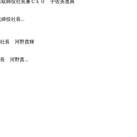
役社長...
 河野貴...