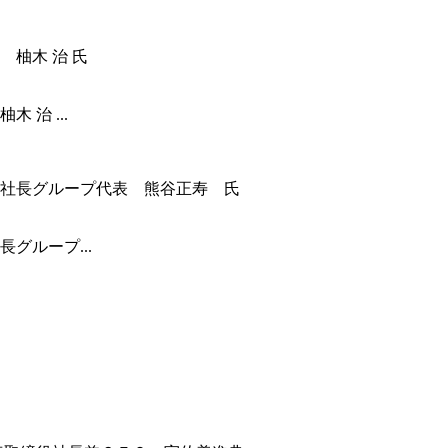
治 ...
グループ...