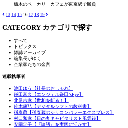
栃木のベーカリーカフェが東京駅で勝負
13
14
15
16
17
18
19
CATEGORY
カテゴリで探す
すべて
トピックス
雑誌アーカイブ
編集長がゆく
企業家たちの金言
連載執筆者
池田ゆう【社長のおしゃれ】
鎌田富久【エンジェル鎌田’sEye】
北尾吉孝【世相を斬る！】
鈴木康弘【デジタルシフトの教科書】
孫泰蔵【孫泰蔵のシリコンバレーエクスプレス】
村口和孝【日の丸キャピタリスト風雲録】
安岡定子【『論語』を実践に活かす】