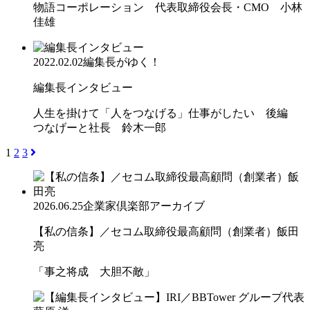
物語コーポレーション 代表取締役会長・CMO 小林
佳雄
2022.02.02
編集長がゆく！
編集長インタビュー
人生を掛けて「人をつなげる」仕事がしたい 後編
つなげーと社長 鈴木一郎
1
2
3
2026.06.25
企業家倶楽部アーカイブ
【私の信条】／セコム取締役最高顧問（創業者）飯田
亮
「事之将成 大胆不敵」