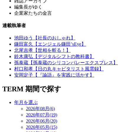
雑誌アーカイブ
編集長がゆく
企業家たちの金言
連載執筆者
池田ゆう【社長のおしゃれ】
鎌田富久【エンジェル鎌田’sEye】
北尾吉孝【世相を斬る！】
鈴木康弘【デジタルシフトの教科書】
孫泰蔵【孫泰蔵のシリコンバレーエクスプレス】
村口和孝【日の丸キャピタリスト風雲録】
安岡定子【『論語』を実践に活かす】
TERM
期間で探す
年月を選ぶ
2026年08月(6)
2026年07月(19)
2026年06月(20)
2026年05月(15)