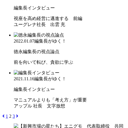
編集長インタビュー
視座を高め経営に邁進する 前編
ユーグレナ社長 出雲 充
2022.01.07
編集長がゆく！
徳永編集長の視点論点
前を向いて転び、貪欲に学ぶ
2021.11.16
編集長がゆく！
編集長インタビュー
マニュアルよりも「考え方」が重要
アップル 社長 文字放想
1
2
3