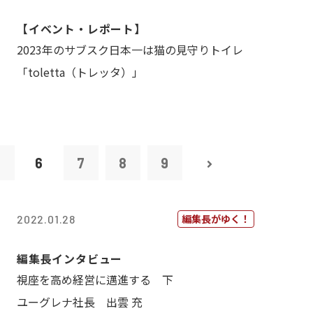
【イベント・レポート】
2023年のサブスク日本一は猫の見守りトイレ
「toletta（トレッタ）」
5
6
7
8
9
編集長がゆく！
2022.01.28
編集長インタビュー
視座を高め経営に邁進する 下
ユーグレナ社長 出雲 充