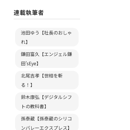
連載執筆者
池田ゆう【社長のおしゃ
れ】
鎌田富久【エンジェル鎌
田’sEye】
北尾吉孝【世相を斬
る！】
鈴木康弘【デジタルシフ
トの教科書】
孫泰蔵【孫泰蔵のシリコ
ンバレーエクスプレス】