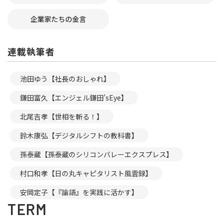
企業家たちの金言
連載執筆者
池田ゆう【社長のおしゃれ】
鎌田富久【エンジェル鎌田’sEye】
北尾吉孝【世相を斬る！】
鈴木康弘【デジタルシフトの教科書】
孫泰蔵【孫泰蔵のシリコンバレーエクスプレス】
村口和孝【日の丸キャピタリスト風雲録】
安岡定子【『論語』を実践に活かす】
TERM