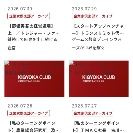
2026.07.30
2026.07.29
企業家倶楽部アーカイブ
企業家倶楽部アーカイブ
【野坂英吾の経営道場】
【スタートアップベンチャ
上 ／トレジャー・ファク
ー】トランスリミット代表
継続して結果を出し続ける
ゲーム×教育ブレインウォ
トリー社長野坂...
取締役社長 ...
経営
ーズが世界を繋ぐ
2026.07.28
2026.07.27
企業家倶楽部アーカイブ
企業家倶楽部アーカイブ
【私のターニングポイン
【私のターニングポイン
ト】農業総合研究所 及川
ト】ＴＭＡＣ社長 古川英