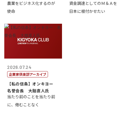
農業をビジネス化するのが
資金調達としてのＭ＆Ａを
智正
一
使命
日本に根付かせたい
2026.07.24
企業家倶楽部アーカイブ
【私の信条】オンキヨー
名誉会長 大朏直人氏
当たり前のことを当たり前
に、倦むことなく