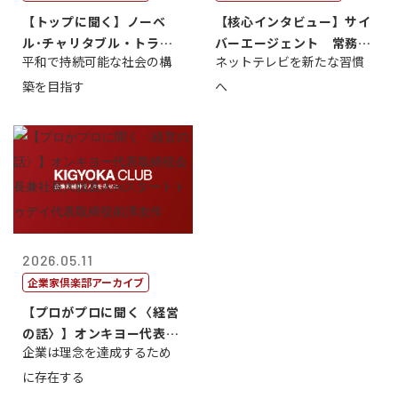
【トップに聞く】ノーベ
【核心インタビュー】サイ
ル･チャリタブル・トラス
バーエージェント 常務取
平和で持続可能な社会の構
ネットテレビを新たな習慣
ト財団会長 マ...
締役 小池政...
築を目指す
へ
2026.05.11
企業家倶楽部アーカイブ
【プロがプロに聞く〈経営
の話〉】オンキヨー代表取
企業は理念を達成するため
締役会長兼社...
に存在する