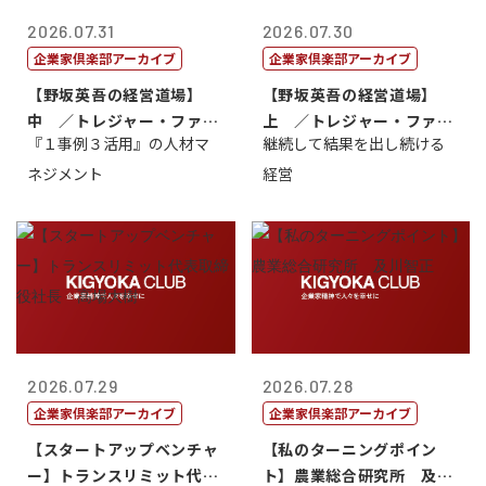
2026.07.31
2026.07.30
企業家倶楽部アーカイブ
企業家倶楽部アーカイブ
【野坂英吾の経営道場】
【野坂英吾の経営道場】
中 ／トレジャー・ファク
上 ／トレジャー・ファク
『１事例３活用』の人材マ
継続して結果を出し続ける
トリー社長野坂...
トリー社長野坂...
ネジメント
経営
2026.07.29
2026.07.28
企業家倶楽部アーカイブ
企業家倶楽部アーカイブ
【スタートアップベンチャ
【私のターニングポイン
ー】トランスリミット代表
ト】農業総合研究所 及川