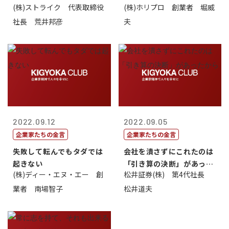
(株)ストライク 代表取締役
(株)ホリプロ 創業者 堀威
く。やさし...
社長 荒井邦彦
夫
2022.09.12
2022.09.05
企業家たちの金言
企業家たちの金言
失敗して転んでもタダでは
会社を潰さずにこれたのは
起きない
「引き算の決断」があった
(株)ディー・エヌ・エー 創
松井証券(株) 第4代社長
から
業者 南場智子
松井道夫