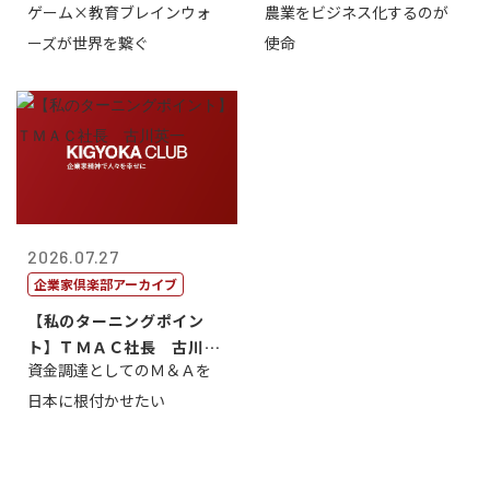
ゲーム×教育ブレインウォ
農業をビジネス化するのが
取締役社長 ...
智正
ーズが世界を繋ぐ
使命
2026.07.27
企業家倶楽部アーカイブ
【私のターニングポイン
ト】ＴＭＡＣ社長 古川英
資金調達としてのＭ＆Ａを
一
日本に根付かせたい