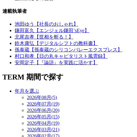
連載執筆者
池田ゆう【社長のおしゃれ】
鎌田富久【エンジェル鎌田’sEye】
北尾吉孝【世相を斬る！】
鈴木康弘【デジタルシフトの教科書】
孫泰蔵【孫泰蔵のシリコンバレーエクスプレス】
村口和孝【日の丸キャピタリスト風雲録】
安岡定子【『論語』を実践に活かす】
TERM
期間で探す
年月を選ぶ
2026年08月(5)
2026年07月(19)
2026年06月(20)
2026年05月(15)
2026年04月(19)
2026年03月(21)
2026年02月(17)