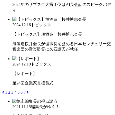
2024年のサブスク大賞１位はAI英会話のスピークバデ
ィ
2024.12.16
トピックス
【トピックス】旭酒造 桜井博志会長
旭酒造桜井会長が理事長を務める日本センチュリー交
響楽団の音楽監督に久石譲氏が就任
2024.12.10
トピックス
【レポート】
第24回企業家賞授賞式
1
2
3
4
5
6
7
2021.11.15
編集長がゆく！