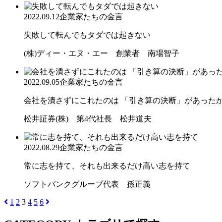
2022.09.12
企業家たちの金言
失敗して転んでもタダでは起きない
(株)ディー・エヌ・エー 創業者 南場智子
2022.09.05
企業家たちの金言
会社を潰さずにこれたのは 「引き算の決断」があった
松井証券(株) 第4代社長 松井道夫
2022.08.29
企業家たちの金言
常に志を持て、それも出来るだけ高い志を持て
ソフトバンクグループ代表 孫正義
1
2
3
4
5
6