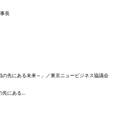
事長
にある...