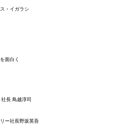
ス・イガラシ
を面白く
 社長 鳥越淳司