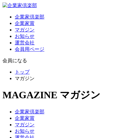
企業家倶楽部
企業家賞
マガジン
お知らせ
運営会社
会員用ページ
会員になる
トップ
マガジン
MAGAZINE
マガジン
企業家倶楽部
企業家賞
マガジン
お知らせ
運営会社