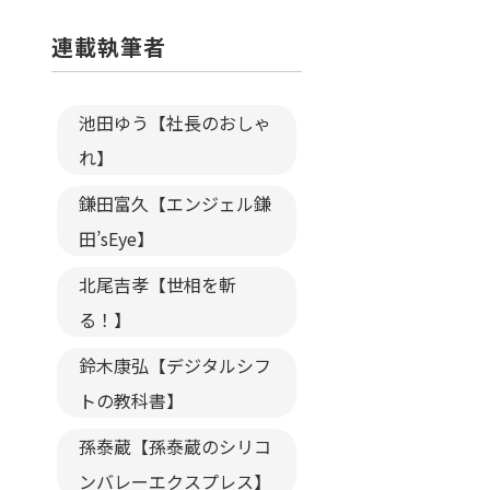
連載執筆者
池田ゆう【社長のおしゃ
れ】
鎌田富久【エンジェル鎌
田’sEye】
北尾吉孝【世相を斬
る！】
鈴木康弘【デジタルシフ
トの教科書】
孫泰蔵【孫泰蔵のシリコ
ンバレーエクスプレス】