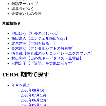
雑誌アーカイブ
編集長がゆく
企業家たちの金言
連載執筆者
池田ゆう【社長のおしゃれ】
鎌田富久【エンジェル鎌田’sEye】
北尾吉孝【世相を斬る！】
鈴木康弘【デジタルシフトの教科書】
孫泰蔵【孫泰蔵のシリコンバレーエクスプレス】
村口和孝【日の丸キャピタリスト風雲録】
安岡定子【『論語』を実践に活かす】
TERM
期間で探す
年月を選ぶ
2026年08月(5)
2026年07月(19)
2026年06月(20)
2026年05月(15)