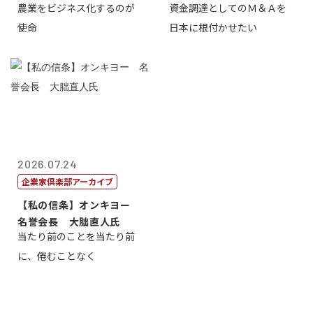
農業をビジネス化するのが
資金調達としてのＭ＆Ａを
智正
一
使命
日本に根付かせたい
2026.07.24
企業家倶楽部アーカイブ
【私の信条】オンキヨー
名誉会長 大朏直人氏
当たり前のことを当たり前
に、倦むことなく