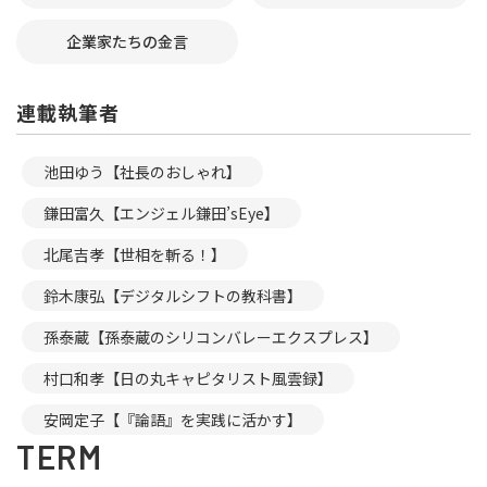
企業家たちの金言
連載執筆者
池田ゆう【社長のおしゃれ】
鎌田富久【エンジェル鎌田’sEye】
北尾吉孝【世相を斬る！】
鈴木康弘【デジタルシフトの教科書】
孫泰蔵【孫泰蔵のシリコンバレーエクスプレス】
村口和孝【日の丸キャピタリスト風雲録】
安岡定子【『論語』を実践に活かす】
TERM