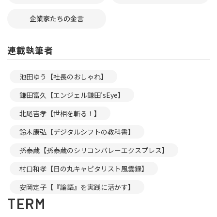
企業家たちの金言
連載執筆者
池田ゆう【社長のおしゃれ】
鎌田富久【エンジェル鎌田’sEye】
北尾吉孝【世相を斬る！】
鈴木康弘【デジタルシフトの教科書】
孫泰蔵【孫泰蔵のシリコンバレーエクスプレス】
村口和孝【日の丸キャピタリスト風雲録】
安岡定子【『論語』を実践に活かす】
TERM