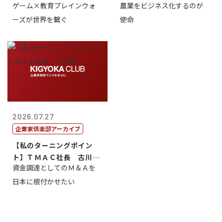
ゲーム×教育ブレインウォ
農業をビジネス化するのが
取締役社長 ...
智正
ーズが世界を繋ぐ
使命
2026.07.27
企業家倶楽部アーカイブ
【私のターニングポイン
ト】ＴＭＡＣ社長 古川英
資金調達としてのＭ＆Ａを
一
日本に根付かせたい