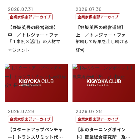
2026.07.31
2026.07.30
企業家倶楽部アーカイブ
企業家倶楽部アーカイブ
【野坂英吾の経営道場】
【野坂英吾の経営道場】
中 ／トレジャー・ファク
上 ／トレジャー・ファク
『１事例３活用』の人材マ
継続して結果を出し続ける
トリー社長野坂...
トリー社長野坂...
ネジメント
経営
2026.07.29
2026.07.28
企業家倶楽部アーカイブ
企業家倶楽部アーカイブ
【スタートアップベンチャ
【私のターニングポイン
ー】トランスリミット代表
ト】農業総合研究所 及川