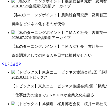
2026.07.28
企業家倶楽部アーカイブ
【私のターニングポイント】農業総合研究所 及川智正
農業をビジネス化するのが使命
2026.07.27
企業家倶楽部アーカイブ
【私のターニングポイント】ＴＭＡＣ社長 古川英一
資金調達としてのＭ＆Ａを日本に根付かせたい
1
2
3
4
5
2025.03.11
トピックス
【トピックス】東京ニュービジネス協議会第2回「起業から
「仕事は光の速さで」NVIDIAが企業文化を語る