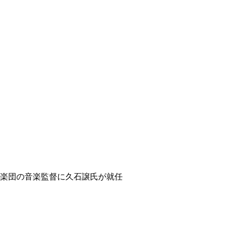
ィ
楽団の音楽監督に久石譲氏が就任