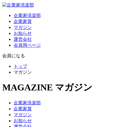
企業家倶楽部
企業家賞
マガジン
お知らせ
運営会社
会員用ページ
会員になる
トップ
マガジン
MAGAZINE
マガジン
企業家倶楽部
企業家賞
マガジン
お知らせ
運営会社