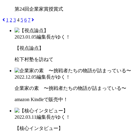
第24回企業家賞授賞式
1
2
3
4
5
6
7
2023.01.05
編集長がゆく！
【視点論点】
松下村塾を訪ねて
2022.12.05
編集長がゆく！
企業家の素 〜挑戦者たちの物語が詰まっている〜
amazon Kindleで販売中！
2022.03.11
編集長がゆく！
【核心インタビュー】