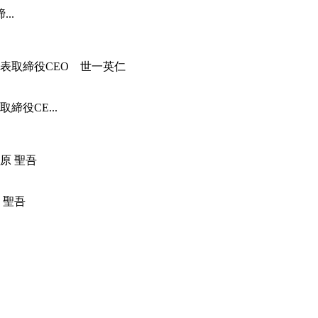
..
役CE...
 聖吾