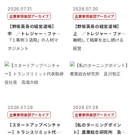
2026.07.31
2026.07.30
企業家倶楽部アーカイブ
企業家倶楽部アーカイブ
【野坂英吾の経営道場】
【野坂英吾の経営道場】
中 ／トレジャー・ファク
上 ／トレジャー・ファク
『１事例３活用』の人材マ
継続して結果を出し続ける
トリー社長野坂...
トリー社長野坂...
ネジメント
経営
2026.07.29
2026.07.28
企業家倶楽部アーカイブ
企業家倶楽部アーカイブ
【スタートアップベンチャ
【私のターニングポイン
ー】トランスリミット代表
ト】農業総合研究所 及川