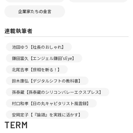
企業家たちの金言
連載執筆者
池田ゆう【社長のおしゃれ】
鎌田富久【エンジェル鎌田’sEye】
北尾吉孝【世相を斬る！】
鈴木康弘【デジタルシフトの教科書】
孫泰蔵【孫泰蔵のシリコンバレーエクスプレス】
村口和孝【日の丸キャピタリスト風雲録】
安岡定子【『論語』を実践に活かす】
TERM