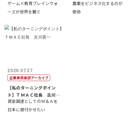
ゲーム×教育ブレインウォ
農業をビジネス化するのが
取締役社長 ...
智正
ーズが世界を繋ぐ
使命
2026.07.27
企業家倶楽部アーカイブ
【私のターニングポイン
ト】ＴＭＡＣ社長 古川英
資金調達としてのＭ＆Ａを
一
日本に根付かせたい