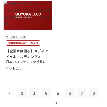
2026.06.26
企業家倶楽部アーカイブ
【企業家は語る】メディア
ドゥホールディングス 代
日本のコンテンツを世界に
表取締役社長...
発信したい
2
3
4
5
6
7
8