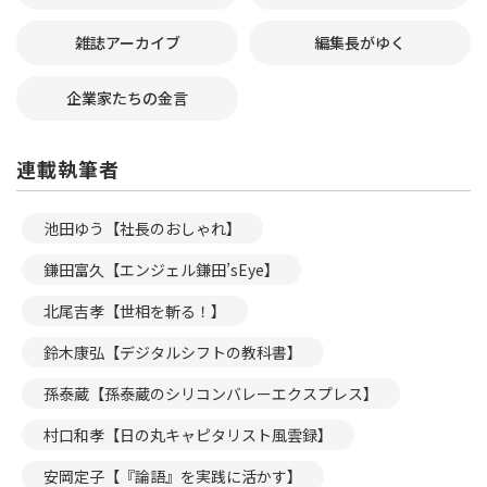
雑誌アーカイブ
編集長がゆく
企業家たちの金言
連載執筆者
池田ゆう【社長のおしゃれ】
鎌田富久【エンジェル鎌田’sEye】
北尾吉孝【世相を斬る！】
鈴木康弘【デジタルシフトの教科書】
孫泰蔵【孫泰蔵のシリコンバレーエクスプレス】
村口和孝【日の丸キャピタリスト風雲録】
安岡定子【『論語』を実践に活かす】