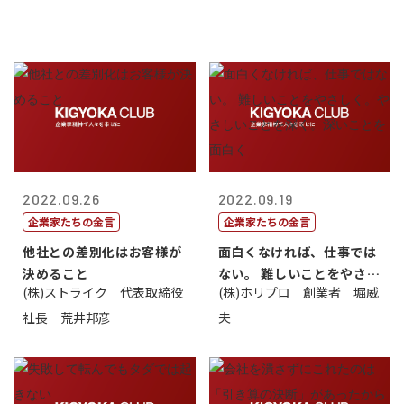
2022.09.26
2022.09.19
企業家たちの金言
企業家たちの金言
他社との差別化はお客様が
面白くなければ、仕事では
決めること
ない。 難しいことをやさし
(株)ストライク 代表取締役
(株)ホリプロ 創業者 堀威
く。やさし...
社長 荒井邦彦
夫