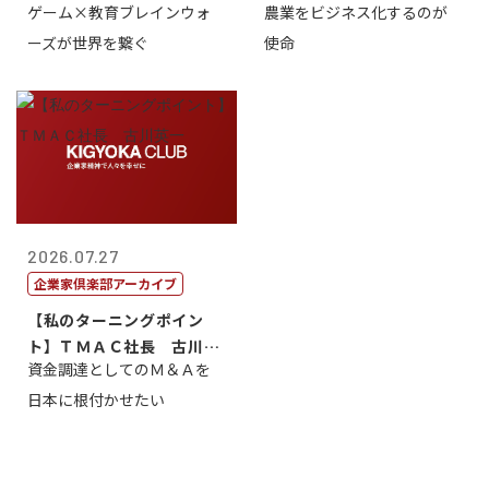
ゲーム×教育ブレインウォ
農業をビジネス化するのが
取締役社長 ...
智正
ーズが世界を繋ぐ
使命
2026.07.27
企業家倶楽部アーカイブ
【私のターニングポイン
ト】ＴＭＡＣ社長 古川英
資金調達としてのＭ＆Ａを
一
日本に根付かせたい