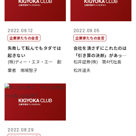
2022.09.12
2022.09.05
企業家たちの金言
企業家たちの金言
失敗して転んでもタダでは
会社を潰さずにこれたのは
起きない
「引き算の決断」があった
(株)ディー・エヌ・エー 創
松井証券(株) 第4代社長
から
業者 南場智子
松井道夫
2022.08.29