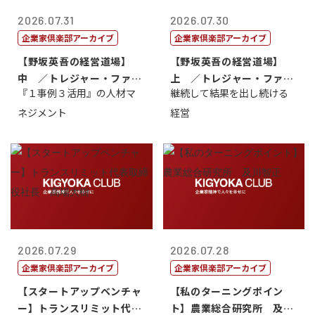
2026.07.31
2026.07.30
企業家倶楽部アーカイブ
企業家倶楽部アーカイブ
【野坂英吾の経営道場】
【野坂英吾の経営道場】
中 ／トレジャー・ファク
上 ／トレジャー・ファク
『１事例３活用』の人材マ
継続して結果を出し続ける
トリー社長野坂...
トリー社長野坂...
ネジメント
経営
2026.07.29
2026.07.28
企業家倶楽部アーカイブ
企業家倶楽部アーカイブ
【スタートアップベンチャ
【私のターニングポイン
ー】トランスリミット代表
ト】農業総合研究所 及川