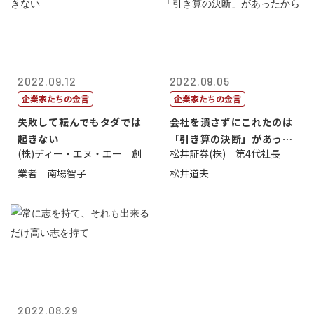
2022.09.12
2022.09.05
企業家たちの金言
企業家たちの金言
失敗して転んでもタダでは
会社を潰さずにこれたのは
起きない
「引き算の決断」があった
(株)ディー・エヌ・エー 創
松井証券(株) 第4代社長
から
業者 南場智子
松井道夫
2022.08.29