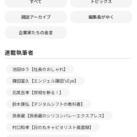
すべて
トピックス
雑誌アーカイブ
編集長がゆく
企業家たちの金言
連載執筆者
池田ゆう【社長のおしゃれ】
鎌田富久【エンジェル鎌田’sEye】
北尾吉孝【世相を斬る！】
鈴木康弘【デジタルシフトの教科書】
孫泰蔵【孫泰蔵のシリコンバレーエクスプレス】
村口和孝【日の丸キャピタリスト風雲録】