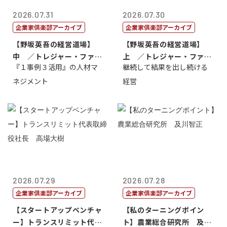
2026.07.31
2026.07.30
企業家倶楽部アーカイブ
企業家倶楽部アーカイブ
【野坂英吾の経営道場】
【野坂英吾の経営道場】
中 ／トレジャー・ファク
上 ／トレジャー・ファク
『１事例３活用』の人材マ
継続して結果を出し続ける
トリー社長野坂...
トリー社長野坂...
ネジメント
経営
2026.07.29
2026.07.28
企業家倶楽部アーカイブ
企業家倶楽部アーカイブ
【スタートアップベンチャ
【私のターニングポイン
ー】トランスリミット代表
ト】農業総合研究所 及川