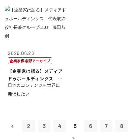
2026.06.26
企業家倶楽部アーカイブ
【企業家は語る】メディア
ドゥホールディングス 代
日本のコンテンツを世界に
表取締役社長...
発信したい
2
3
4
5
6
7
8