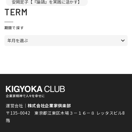
安岡定子【『論語』を実践に活かす】
TERM
期間で探す
年月を選ぶ
運営会社｜
株式会社企業家倶楽部
〒135-0042 東京都江東区木場３－１６－８ レッタスビル8
階