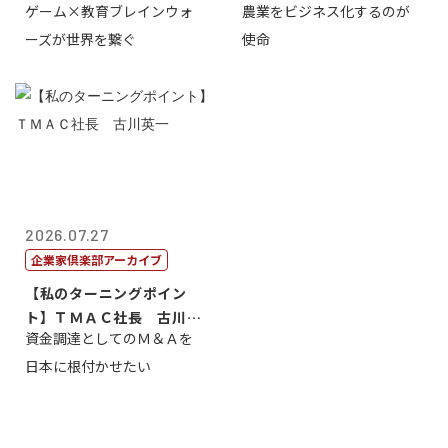
ゲーム×教育ブレインウォ
農業をビジネス化するのが
取締役社長 ...
智正
ーズが世界を繋ぐ
使命
2026.07.27
企業家倶楽部アーカイブ
【私のターニングポイン
ト】ＴＭＡＣ社長 古川英
資金調達としてのＭ＆Ａを
一
日本に根付かせたい