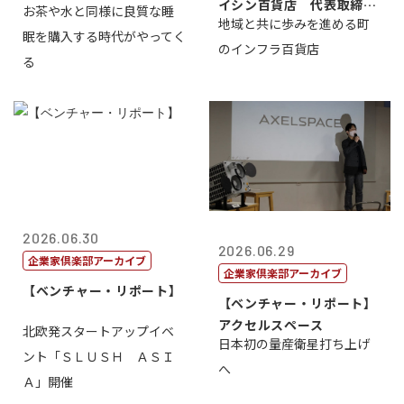
イシン百貨店 代表取締役
お茶や水と同様に良質な睡
地域と共に歩みを進める町
社長 西山 ...
眠を購入する時代がやってく
のインフラ百貨店
る
2026.06.30
2026.06.29
企業家倶楽部アーカイブ
企業家倶楽部アーカイブ
【ベンチャー・リポート】
【ベンチャー・リポート】
アクセルスペース
北欧発スタートアップイベ
日本初の量産衛星打ち上げ
ント「ＳＬＵＳＨ ＡＳＩ
へ
Ａ」開催