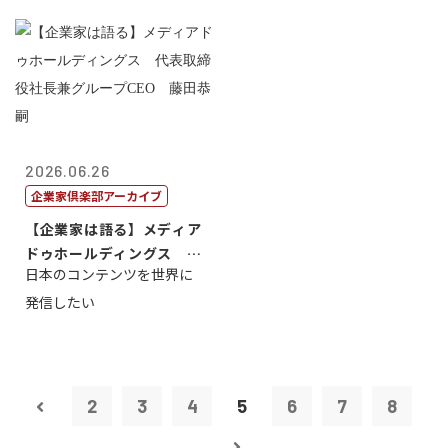
2026.06.26
企業家倶楽部アーカイブ
【企業家は語る】メディア
ドゥホールディングス 代
日本のコンテンツを世界に
表取締役社長...
発信したい
2
3
4
5
6
7
8