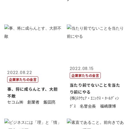
2022.08.15
2022.08.22
企業家たちの金言
企業家たちの金言
当たり前でないことを当た
事、将に成らんとす、大胆
り前にやる
不敵
(株)ｽｸｳｪｱ・ｴﾆｯｸｽ・ﾎｰﾙﾃﾞｨﾝ
セコム㈱ 創業者 飯田亮
ｸﾞｽ 名誉会長 福嶋康博