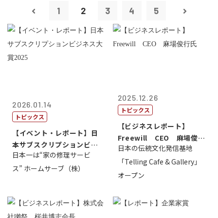
1
2
3
4
5
2025.12.26
2026.01.14
トピックス
トピックス
【ビジネスレポート】
【イベント・レポート】日
Freewill CEO 麻場俊行
本サブスクリプションビジ
日本の伝統文化発信基地
氏
日本一は“家の修理サービ
ネス大賞20...
「Telling Cafe & Gallery」
ス” ホームサーブ（株）
オープン