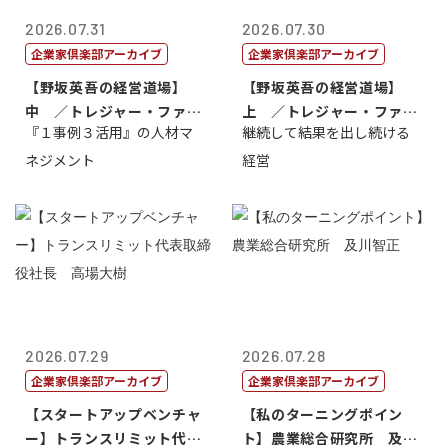
2026.07.31
2026.07.30
企業家倶楽部アーカイブ
企業家倶楽部アーカイブ
【野坂英吾の経営道場】
【野坂英吾の経営道場】
中 ／トレジャー・ファク
上 ／トレジャー・ファク
『１事例３活用』の人材マ
継続して結果を出し続ける
トリー社長野坂...
トリー社長野坂...
ネジメント
経営
2026.07.29
2026.07.28
企業家倶楽部アーカイブ
企業家倶楽部アーカイブ
【スタートアップベンチャ
【私のターニングポイン
ー】トランスリミット代表
ト】農業総合研究所 及川