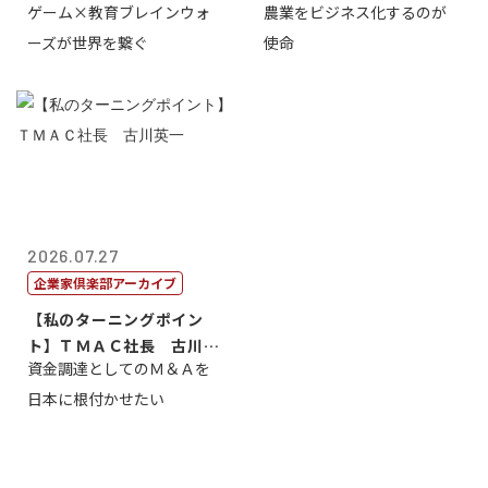
ゲーム×教育ブレインウォ
農業をビジネス化するのが
取締役社長 ...
智正
ーズが世界を繋ぐ
使命
2026.07.27
企業家倶楽部アーカイブ
【私のターニングポイン
ト】ＴＭＡＣ社長 古川英
資金調達としてのＭ＆Ａを
一
日本に根付かせたい