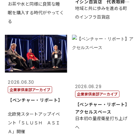
イシン百貨店 代表取締役
お茶や水と同様に良質な睡
地域と共に歩みを進める町
社長 西山 ...
眠を購入する時代がやってく
のインフラ百貨店
る
2026.06.30
2026.06.29
企業家倶楽部アーカイブ
企業家倶楽部アーカイブ
【ベンチャー・リポート】
【ベンチャー・リポート】
アクセルスペース
北欧発スタートアップイベ
日本初の量産衛星打ち上げ
ント「ＳＬＵＳＨ ＡＳＩ
へ
Ａ」開催