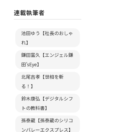
連載執筆者
池田ゆう【社長のおしゃ
れ】
鎌田富久【エンジェル鎌
田’sEye】
北尾吉孝【世相を斬
る！】
鈴木康弘【デジタルシフ
トの教科書】
孫泰蔵【孫泰蔵のシリコ
ンバレーエクスプレス】