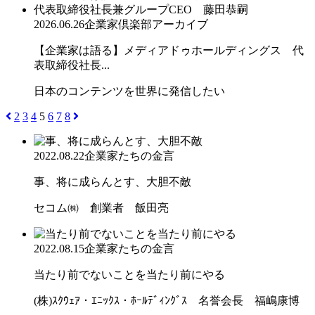
2026.06.26
企業家倶楽部アーカイブ
【企業家は語る】メディアドゥホールディングス 代
表取締役社長...
日本のコンテンツを世界に発信したい
2
3
4
5
6
7
8
2022.08.22
企業家たちの金言
事、将に成らんとす、大胆不敵
セコム㈱ 創業者 飯田亮
2022.08.15
企業家たちの金言
当たり前でないことを当たり前にやる
(株)ｽｸｳｪｱ・ｴﾆｯｸｽ・ﾎｰﾙﾃﾞｨﾝｸﾞｽ 名誉会長 福嶋康博