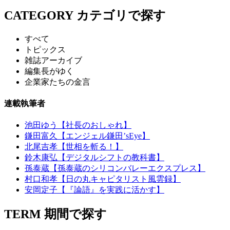
CATEGORY
カテゴリで探す
すべて
トピックス
雑誌アーカイブ
編集長がゆく
企業家たちの金言
連載執筆者
池田ゆう【社長のおしゃれ】
鎌田富久【エンジェル鎌田’sEye】
北尾吉孝【世相を斬る！】
鈴木康弘【デジタルシフトの教科書】
孫泰蔵【孫泰蔵のシリコンバレーエクスプレス】
村口和孝【日の丸キャピタリスト風雲録】
安岡定子【『論語』を実践に活かす】
TERM
期間で探す