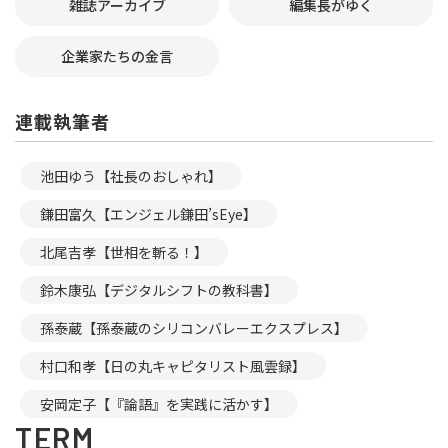
雑誌アーカイブ
編集長がゆく
企業家たちの金言
連載執筆者
池田ゆう【社長のおしゃれ】
鎌田富久【エンジェル鎌田’sEye】
北尾吉孝【世相を斬る！】
鈴木康弘【デジタルシフトの教科書】
孫泰蔵【孫泰蔵のシリコンバレーエクスプレス】
村口和孝【日の丸キャピタリスト風雲録】
安岡定子【『論語』を実践に活かす】
TERM