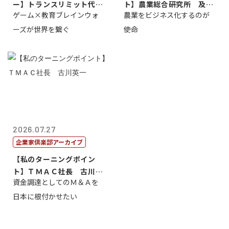
ー】トランスリミット代表
ト】農業総合研究所 及川
ゲーム×教育ブレインウォ
農業をビジネス化するのが
取締役社長 ...
智正
ーズが世界を繋ぐ
使命
2026.07.27
企業家倶楽部アーカイブ
【私のターニングポイン
ト】ＴＭＡＣ社長 古川英
資金調達としてのＭ＆Ａを
一
日本に根付かせたい