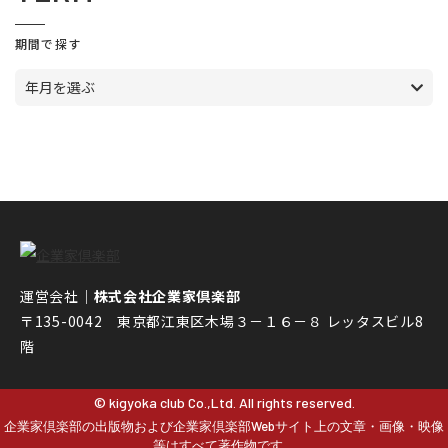
期間で探す
年月を選ぶ
運営会社｜
株式会社企業家倶楽部
〒135-0042 東京都江東区木場３－１６－８ レッタスビル8
階
© kigyoka club Co.,Ltd. All rights reserved.
企業家倶楽部の出版物および企業家倶楽部Webサイト上の文章・画像・映像
等はすべて著作物です。