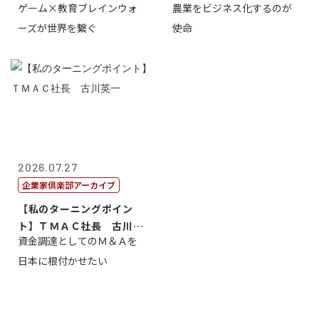
ゲーム×教育ブレインウォ
農業をビジネス化するのが
取締役社長 ...
智正
ーズが世界を繋ぐ
使命
2026.07.27
企業家倶楽部アーカイブ
【私のターニングポイン
ト】ＴＭＡＣ社長 古川英
資金調達としてのＭ＆Ａを
一
日本に根付かせたい