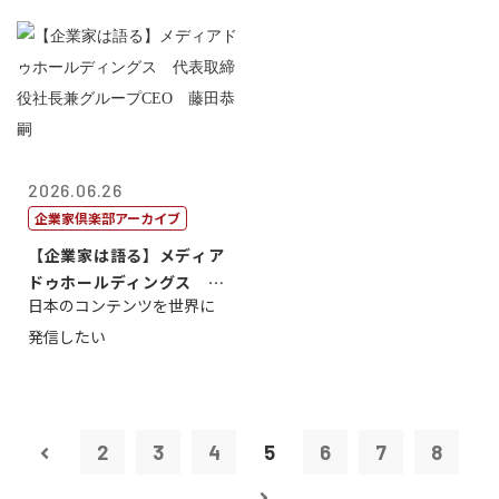
2026.06.26
企業家倶楽部アーカイブ
【企業家は語る】メディア
ドゥホールディングス 代
日本のコンテンツを世界に
表取締役社長...
発信したい
2
3
4
5
6
7
8