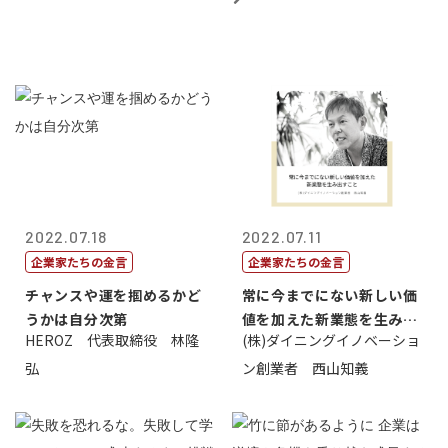
2022.07.18
2022.07.11
企業家たちの金言
企業家たちの金言
チャンスや運を掴めるかど
常に今までにない新しい価
うかは自分次第
値を加えた新業態を生み出
HEROZ 代表取締役 林隆
(株)ダイニングイノベーショ
すこと
弘
ン創業者 西山知義