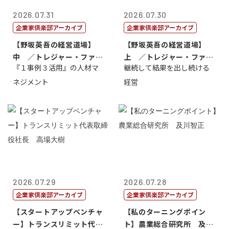
2026.07.31
2026.07.30
企業家倶楽部アーカイブ
企業家倶楽部アーカイブ
【野坂英吾の経営道場】
【野坂英吾の経営道場】
中 ／トレジャー・ファク
上 ／トレジャー・ファク
『１事例３活用』の人材マ
継続して結果を出し続ける
トリー社長野坂...
トリー社長野坂...
ネジメント
経営
2026.07.29
2026.07.28
企業家倶楽部アーカイブ
企業家倶楽部アーカイブ
【スタートアップベンチャ
【私のターニングポイン
ー】トランスリミット代表
ト】農業総合研究所 及川