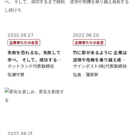
2022.06.27
2022.06.20
企業家たちの金言
企業家たちの金言
失敗を恐れるな。失敗して
竹に節があるように 企業は
学べ。 そして、成功するま
逆境や危機を乗り越え成長
ホットランド代表取締役
サインポスト(株)代表取締役
で挑戦し続...
する
佐瀬守男
社長 蒲原寧
2022.06.13