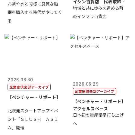
イシン百貨店 代表取締役
お茶や水と同様に良質な睡
地域と共に歩みを進める町
社長 西山 ...
眠を購入する時代がやってく
のインフラ百貨店
る
2026.06.30
2026.06.29
企業家倶楽部アーカイブ
企業家倶楽部アーカイブ
【ベンチャー・リポート】
【ベンチャー・リポート】
アクセルスペース
北欧発スタートアップイベ
日本初の量産衛星打ち上げ
ント「ＳＬＵＳＨ ＡＳＩ
へ
Ａ」開催