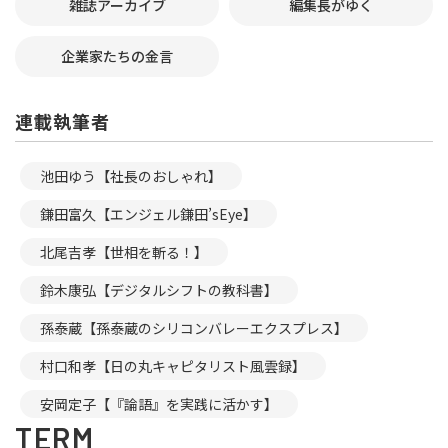
雑誌アーカイブ
編集長がゆく
企業家たちの金言
連載執筆者
池田ゆう【社長のおしゃれ】
鎌田富久【エンジェル鎌田’sEye】
北尾吉孝【世相を斬る！】
鈴木康弘【デジタルシフトの教科書】
孫泰蔵【孫泰蔵のシリコンバレーエクスプレス】
村口和孝【日の丸キャピタリスト風雲録】
安岡定子【『論語』を実践に活かす】
TERM