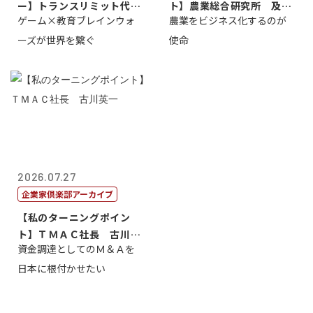
ー】トランスリミット代表
ト】農業総合研究所 及川
ゲーム×教育ブレインウォ
農業をビジネス化するのが
取締役社長 ...
智正
ーズが世界を繋ぐ
使命
2026.07.27
企業家倶楽部アーカイブ
【私のターニングポイン
ト】ＴＭＡＣ社長 古川英
資金調達としてのＭ＆Ａを
一
日本に根付かせたい