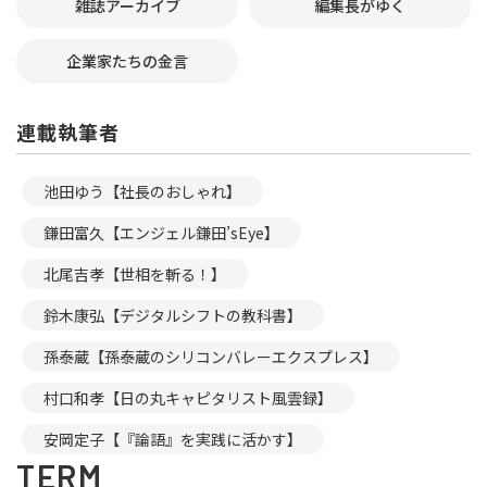
雑誌アーカイブ
編集長がゆく
企業家たちの金言
連載執筆者
池田ゆう【社長のおしゃれ】
鎌田富久【エンジェル鎌田’sEye】
北尾吉孝【世相を斬る！】
鈴木康弘【デジタルシフトの教科書】
孫泰蔵【孫泰蔵のシリコンバレーエクスプレス】
村口和孝【日の丸キャピタリスト風雲録】
安岡定子【『論語』を実践に活かす】
TERM