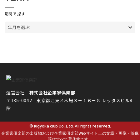
期間で探す
年月を選ぶ
運営会社｜
株式会社企業家倶楽部
〒135-0042 東京都江東区木場３－１６－８ レッタスビル8
階
© kigyoka club Co.,Ltd. All rights reserved.
企業家倶楽部の出版物および企業家倶楽部Webサイト上の文章・画像・映像
等はすべて著作物です。