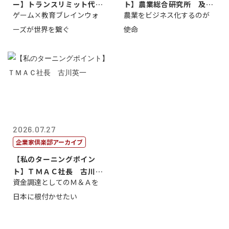
ー】トランスリミット代表
ト】農業総合研究所 及川
ゲーム×教育ブレインウォ
農業をビジネス化するのが
取締役社長 ...
智正
ーズが世界を繋ぐ
使命
2026.07.27
企業家倶楽部アーカイブ
【私のターニングポイン
ト】ＴＭＡＣ社長 古川英
資金調達としてのＭ＆Ａを
一
日本に根付かせたい