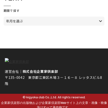
期間で探す
年月を選ぶ
運営会社｜
株式会社企業家倶楽部
〒135-0042 東京都江東区木場３－１６－８ レッタスビル8
階
© kigyoka club Co.,Ltd. All rights reserved.
企業家倶楽部の出版物および企業家倶楽部Webサイト上の文章・画像・映像
等はすべて著作物です。