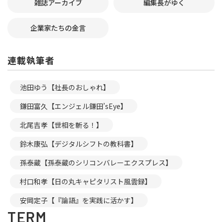
雑誌アーカイブ
編集長がゆく
企業家たちの金言
連載執筆者
池田ゆう【社長のおしゃれ】
鎌田富久【エンジェル鎌田’sEye】
北尾吉孝【世相を斬る！】
鈴木康弘【デジタルシフトの教科書】
孫泰蔵【孫泰蔵のシリコンバレーエクスプレス】
村口和孝【日の丸キャピタリスト風雲録】
安岡定子【『論語』を実践に活かす】
TERM