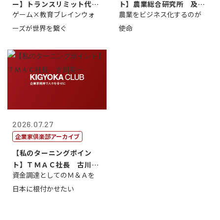
ー】トランスリミット代表
ト】農業総合研究所 及川
ゲーム×教育ブレインウォ
農業をビジネス化するのが
取締役社長 ...
智正
ーズが世界を繋ぐ
使命
2026.07.27
企業家倶楽部アーカイブ
【私のターニングポイン
ト】ＴＭＡＣ社長 古川英
資金調達としてのＭ＆Ａを
一
日本に根付かせたい