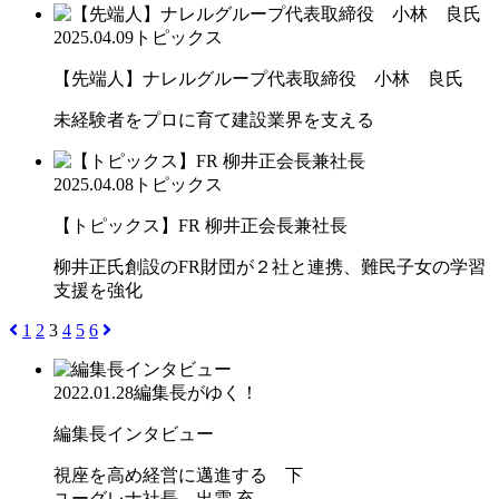
2025.04.09
トピックス
【先端人】ナレルグループ代表取締役 小林 良氏
未経験者をプロに育て建設業界を支える
2025.04.08
トピックス
【トピックス】FR 柳井正会長兼社長
柳井正氏創設のFR財団が２社と連携、難民子女の学習
支援を強化
1
2
3
4
5
6
2022.01.28
編集長がゆく！
編集長インタビュー
視座を高め経営に邁進する 下
ユーグレナ社長 出雲 充