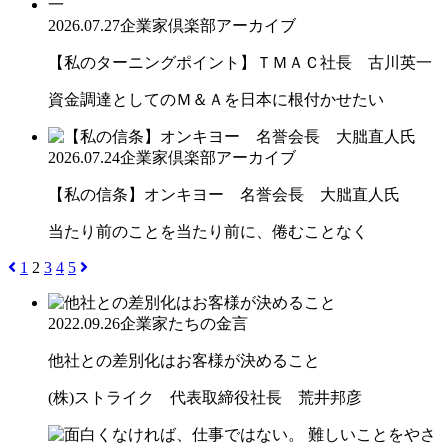
2026.07.27
企業家倶楽部アーカイブ
【私のターニングポイント】ＴＭＡＣ社長 古川英一
資金調達としてのＭ＆Ａを日本に根付かせたい
2026.07.24
企業家倶楽部アーカイブ
【私の信条】オンキヨー 名誉会長 大朏直人氏
当たり前のことを当たり前に、倦むことなく
1
2
3
4
5
2022.09.26
企業家たちの金言
他社との差別化はお客様が決めること
(株)ストライク 代表取締役社長 荒井邦彦