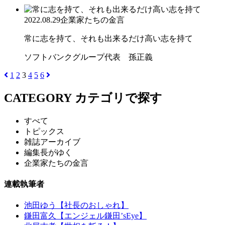
2022.08.29
企業家たちの金言
常に志を持て、それも出来るだけ高い志を持て
ソフトバンクグループ代表 孫正義
1
2
3
4
5
6
CATEGORY
カテゴリで探す
すべて
トピックス
雑誌アーカイブ
編集長がゆく
企業家たちの金言
連載執筆者
池田ゆう【社長のおしゃれ】
鎌田富久【エンジェル鎌田’sEye】