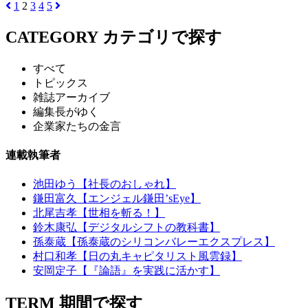
1
2
3
4
5
CATEGORY
カテゴリで探す
すべて
トピックス
雑誌アーカイブ
編集長がゆく
企業家たちの金言
連載執筆者
池田ゆう【社長のおしゃれ】
鎌田富久【エンジェル鎌田’sEye】
北尾吉孝【世相を斬る！】
鈴木康弘【デジタルシフトの教科書】
孫泰蔵【孫泰蔵のシリコンバレーエクスプレス】
村口和孝【日の丸キャピタリスト風雲録】
安岡定子【『論語』を実践に活かす】
TERM
期間で探す