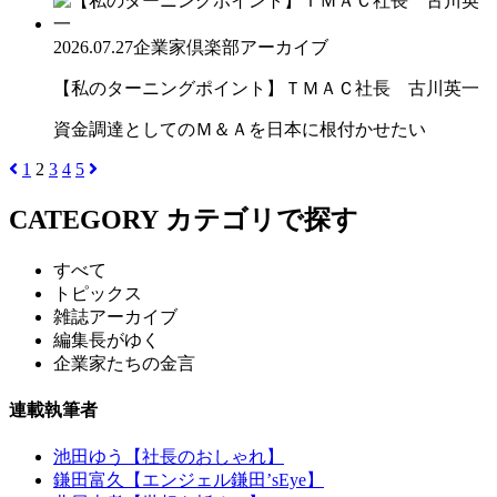
2026.07.27
企業家倶楽部アーカイブ
【私のターニングポイント】ＴＭＡＣ社長 古川英一
資金調達としてのＭ＆Ａを日本に根付かせたい
1
2
3
4
5
CATEGORY
カテゴリで探す
すべて
トピックス
雑誌アーカイブ
編集長がゆく
企業家たちの金言
連載執筆者
池田ゆう【社長のおしゃれ】
鎌田富久【エンジェル鎌田’sEye】