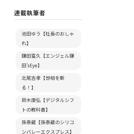
連載執筆者
池田ゆう【社長のおしゃ
れ】
鎌田富久【エンジェル鎌
田’sEye】
北尾吉孝【世相を斬
る！】
鈴木康弘【デジタルシフ
トの教科書】
孫泰蔵【孫泰蔵のシリコ
ンバレーエクスプレス】