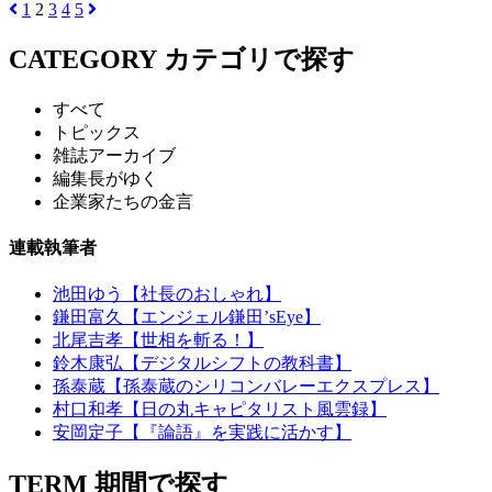
1
2
3
4
5
CATEGORY
カテゴリで探す
すべて
トピックス
雑誌アーカイブ
編集長がゆく
企業家たちの金言
連載執筆者
池田ゆう【社長のおしゃれ】
鎌田富久【エンジェル鎌田’sEye】
北尾吉孝【世相を斬る！】
鈴木康弘【デジタルシフトの教科書】
孫泰蔵【孫泰蔵のシリコンバレーエクスプレス】
村口和孝【日の丸キャピタリスト風雲録】
安岡定子【『論語』を実践に活かす】
TERM
期間で探す