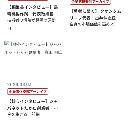
企業家倶楽部アーカイブ
【編集長インタビュー】島
【著者に聞く】 クオンタム
精機製作所 代表取締役
リープ代表 出井伸之氏
技術者の情熱が発明の原動
社 長 島 正...
自身の市場価値を高めよ
力
2026.06.03
企業家倶楽部アーカイブ
【核心インタビュー】ジャ
パネットたかた創業者 髙
今を生きる 前編
田 明氏