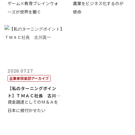
ゲーム×教育ブレインウォ
農業をビジネス化するのが
取締役社長 ...
智正
ーズが世界を繋ぐ
使命
2026.07.27
企業家倶楽部アーカイブ
【私のターニングポイン
ト】ＴＭＡＣ社長 古川英
資金調達としてのＭ＆Ａを
一
日本に根付かせたい