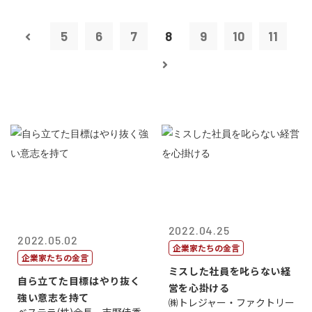
5
6
7
8
9
10
11
2022.04.25
2022.05.02
企業家たちの金言
企業家たちの金言
ミスした社員を叱らない経
自ら立てた目標はやり抜く
営を心掛ける
強い意志を持て
㈱トレジャー・ファクトリー