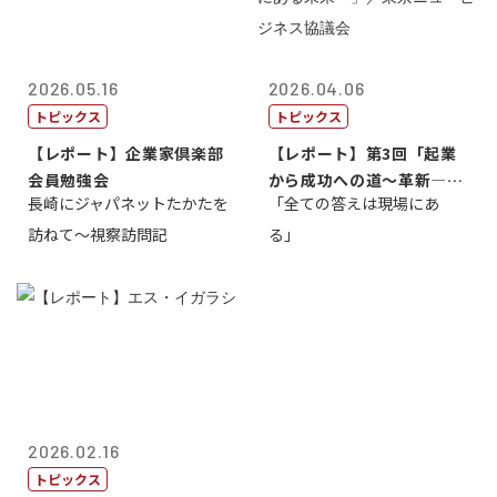
2026.05.16
2026.04.06
トピックス
トピックス
【レポート】企業家倶楽部
【レポート】第3回「起業
会員勉強会
から成功への道～革新―挑
長崎にジャパネットたかたを
「全ての答えは現場にあ
戦の先にある...
訪ねて～視察訪問記
る」
2026.02.16
トピックス