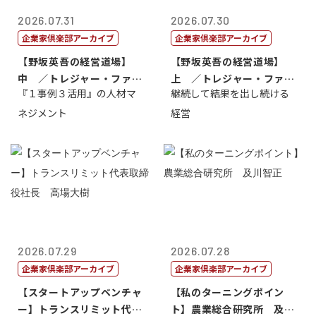
2026.07.31
2026.07.30
企業家倶楽部アーカイブ
企業家倶楽部アーカイブ
【野坂英吾の経営道場】
【野坂英吾の経営道場】
中 ／トレジャー・ファク
上 ／トレジャー・ファク
『１事例３活用』の人材マ
継続して結果を出し続ける
トリー社長野坂...
トリー社長野坂...
ネジメント
経営
2026.07.29
2026.07.28
企業家倶楽部アーカイブ
企業家倶楽部アーカイブ
【スタートアップベンチャ
【私のターニングポイン
ー】トランスリミット代表
ト】農業総合研究所 及川