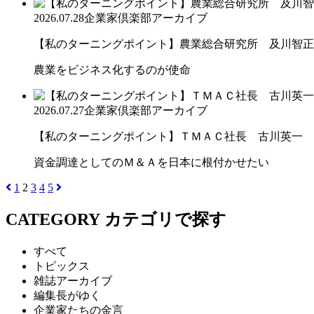
2026.07.28
企業家倶楽部アーカイブ
【私のターニングポイント】農業総合研究所 及川智正
農業をビジネス化するのが使命
2026.07.27
企業家倶楽部アーカイブ
【私のターニングポイント】ＴＭＡＣ社長 古川英一
資金調達としてのＭ＆Ａを日本に根付かせたい
1
2
3
4
5
CATEGORY
カテゴリで探す
すべて
トピックス
雑誌アーカイブ
編集長がゆく
企業家たちの金言