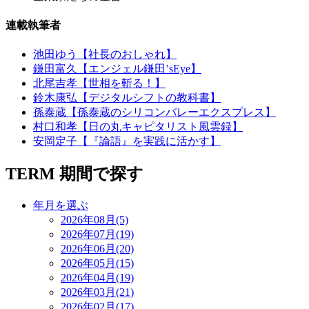
連載執筆者
池田ゆう【社長のおしゃれ】
鎌田富久【エンジェル鎌田’sEye】
北尾吉孝【世相を斬る！】
鈴木康弘【デジタルシフトの教科書】
孫泰蔵【孫泰蔵のシリコンバレーエクスプレス】
村口和孝【日の丸キャピタリスト風雲録】
安岡定子【『論語』を実践に活かす】
TERM
期間で探す
年月を選ぶ
2026年08月(5)
2026年07月(19)
2026年06月(20)
2026年05月(15)
2026年04月(19)
2026年03月(21)
2026年02月(17)