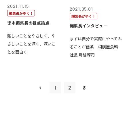
2021.11.15
2021.05.01
編集長がゆく！
編集長がゆく！
徳永編集長の視点論点
編集長インタビュー
難しいことをやさしく、や
まずは自分で実際にやってみ
さしいことを深く、深いこ
ることが信条 相模屋食料
とを面白く
社長 鳥越淳司
1
2
3