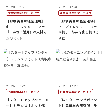
2026.07.31
2026.07.30
企業家倶楽部アーカイブ
企業家倶楽部アーカイブ
【野坂英吾の経営道場】
【野坂英吾の経営道場】
中 ／トレジャー・ファク
上 ／トレジャー・ファク
『１事例３活用』の人材マ
継続して結果を出し続ける
トリー社長野坂...
トリー社長野坂...
ネジメント
経営
2026.07.29
2026.07.28
企業家倶楽部アーカイブ
企業家倶楽部アーカイブ
【スタートアップベンチャ
【私のターニングポイン
ー】トランスリミット代表
ト】農業総合研究所 及川