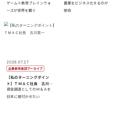
ゲーム×教育ブレインウォ
農業をビジネス化するのが
取締役社長 ...
智正
ーズが世界を繋ぐ
使命
2026.07.27
企業家倶楽部アーカイブ
【私のターニングポイン
ト】ＴＭＡＣ社長 古川英
資金調達としてのＭ＆Ａを
一
日本に根付かせたい