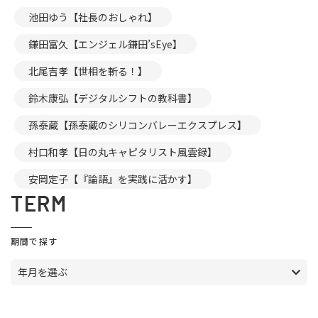
池田ゆう【社長のおしゃれ】
鎌田富久【エンジェル鎌田’sEye】
北尾吉孝【世相を斬る！】
鈴木康弘【デジタルシフトの教科書】
孫泰蔵【孫泰蔵のシリコンバレーエクスプレス】
村口和孝【日の丸キャピタリスト風雲録】
安岡定子【『論語』を実践に活かす】
TERM
期間で探す
年月を選ぶ