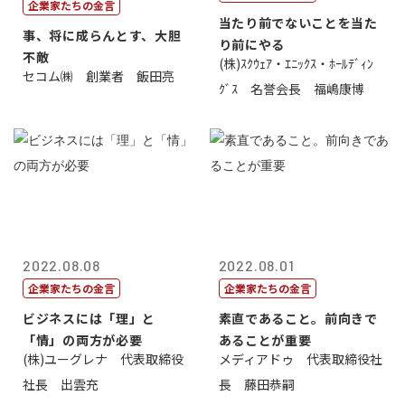
企業家たちの金言
当たり前でないことを当た
事、将に成らんとす、大胆
り前にやる
不敵
(株)ｽｸｳｪｱ・ｴﾆｯｸｽ・ﾎｰﾙﾃﾞｨﾝ
セコム㈱ 創業者 飯田亮
ｸﾞｽ 名誉会長 福嶋康博
2022.08.08
2022.08.01
企業家たちの金言
企業家たちの金言
ビジネスには「理」と
素直であること。前向きで
「情」の両方が必要
あることが重要
(株)ユーグレナ 代表取締役
メディアドゥ 代表取締役社
社長 出雲充
長 藤田恭嗣