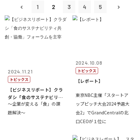
1
2
3
4
5
2024.10.08
トピックス
2024.11.21
トピックス
【レポート】
【ビジネスリポート】クラ
東京NBC主催「スタートア
ダシ「食のサステナビリテ
～企業が変える「食」の課
ップピッチ大会2024予選大
ィ共創・協働...
題解決～
会2」でGrandCentralの北
口CEOが１位に