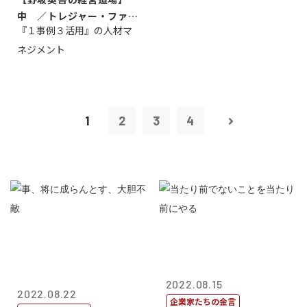
中 ／トレジャー・ファク
『１事例３活用』の人材マ
トリー社長野坂...
ネジメント
1
2
3
4
2022.08.15
2022.08.22
企業家たちの金言