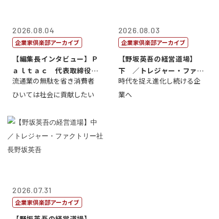
2026.08.04
2026.08.03
企業家倶楽部アーカイブ
企業家倶楽部アーカイブ
【編集長インタビュー】Ｐ
【野坂英吾の経営道場】
ａｌｔａｃ 代表取締役会
下 ／トレジャー・ファク
流通業の無駄を省き消費者
時代を捉え進化し続ける企
長三木田國夫
トリー社長野坂...
ひいては社会に貢献したい
業へ
2026.07.31
企業家倶楽部アーカイブ
【野坂英吾の経営道場】