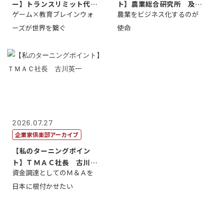
ー】トランスリミット代表
ト】農業総合研究所 及川
ゲーム×教育ブレインウォ
農業をビジネス化するのが
取締役社長 ...
智正
ーズが世界を繋ぐ
使命
2026.07.27
企業家倶楽部アーカイブ
【私のターニングポイン
ト】ＴＭＡＣ社長 古川英
資金調達としてのＭ＆Ａを
一
日本に根付かせたい