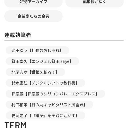
雑誌アーカイブ
編集長がゆく
企業家たちの金言
連載執筆者
池田ゆう【社長のおしゃれ】
鎌田富久【エンジェル鎌田’sEye】
北尾吉孝【世相を斬る！】
鈴木康弘【デジタルシフトの教科書】
孫泰蔵【孫泰蔵のシリコンバレーエクスプレス】
村口和孝【日の丸キャピタリスト風雲録】
安岡定子【『論語』を実践に活かす】
TERM