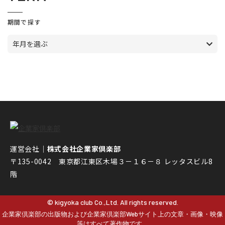
期間で探す
年月を選ぶ
運営会社｜
株式会社企業家倶楽部
〒135-0042 東京都江東区木場３－１６－８ レッタスビル8
階
© kigyoka club Co.,Ltd. All rights reserved.
企業家倶楽部の出版物および企業家倶楽部Webサイト上の文章・画像・映像
等はすべて著作物です。