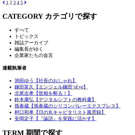
1
2
3
4
5
CATEGORY
カテゴリで探す
すべて
トピックス
雑誌アーカイブ
編集長がゆく
企業家たちの金言
連載執筆者
池田ゆう【社長のおしゃれ】
鎌田富久【エンジェル鎌田’sEye】
北尾吉孝【世相を斬る！】
鈴木康弘【デジタルシフトの教科書】
孫泰蔵【孫泰蔵のシリコンバレーエクスプレス】
村口和孝【日の丸キャピタリスト風雲録】
安岡定子【『論語』を実践に活かす】
TERM
期間で探す