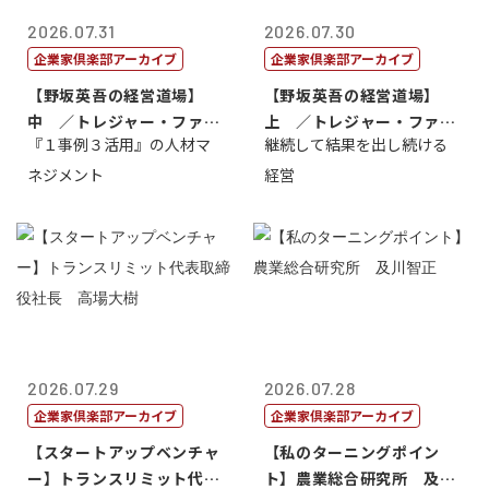
2026.07.31
2026.07.30
企業家倶楽部アーカイブ
企業家倶楽部アーカイブ
【野坂英吾の経営道場】
【野坂英吾の経営道場】
中 ／トレジャー・ファク
上 ／トレジャー・ファク
『１事例３活用』の人材マ
継続して結果を出し続ける
トリー社長野坂...
トリー社長野坂...
ネジメント
経営
2026.07.29
2026.07.28
企業家倶楽部アーカイブ
企業家倶楽部アーカイブ
【スタートアップベンチャ
【私のターニングポイン
ー】トランスリミット代表
ト】農業総合研究所 及川