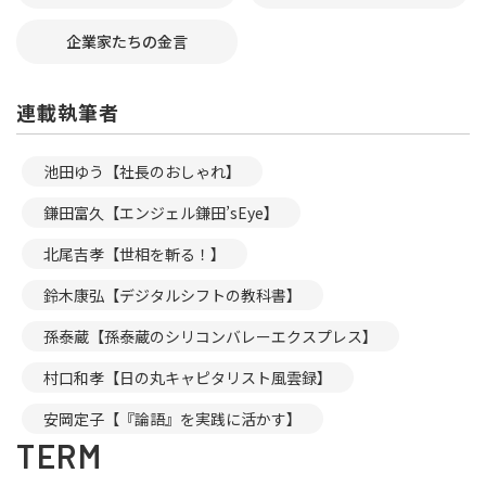
企業家たちの金言
連載執筆者
池田ゆう【社長のおしゃれ】
鎌田富久【エンジェル鎌田’sEye】
北尾吉孝【世相を斬る！】
鈴木康弘【デジタルシフトの教科書】
孫泰蔵【孫泰蔵のシリコンバレーエクスプレス】
村口和孝【日の丸キャピタリスト風雲録】
安岡定子【『論語』を実践に活かす】
TERM