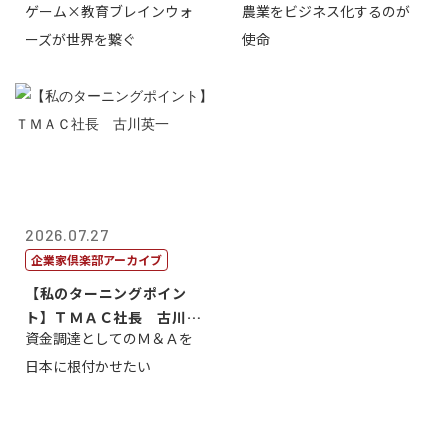
ゲーム×教育ブレインウォ
農業をビジネス化するのが
取締役社長 ...
智正
ーズが世界を繋ぐ
使命
2026.07.27
企業家倶楽部アーカイブ
【私のターニングポイン
ト】ＴＭＡＣ社長 古川英
資金調達としてのＭ＆Ａを
一
日本に根付かせたい