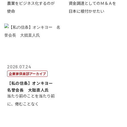
農業をビジネス化するのが
資金調達としてのＭ＆Ａを
智正
一
使命
日本に根付かせたい
2026.07.24
企業家倶楽部アーカイブ
【私の信条】オンキヨー
名誉会長 大朏直人氏
当たり前のことを当たり前
に、倦むことなく