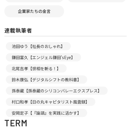
企業家たちの金言
連載執筆者
池田ゆう【社長のおしゃれ】
鎌田富久【エンジェル鎌田’sEye】
北尾吉孝【世相を斬る！】
鈴木康弘【デジタルシフトの教科書】
孫泰蔵【孫泰蔵のシリコンバレーエクスプレス】
村口和孝【日の丸キャピタリスト風雲録】
安岡定子【『論語』を実践に活かす】
TERM