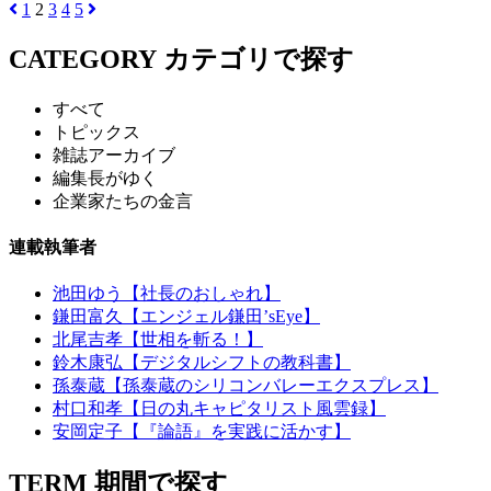
1
2
3
4
5
CATEGORY
カテゴリで探す
すべて
トピックス
雑誌アーカイブ
編集長がゆく
企業家たちの金言
連載執筆者
池田ゆう【社長のおしゃれ】
鎌田富久【エンジェル鎌田’sEye】
北尾吉孝【世相を斬る！】
鈴木康弘【デジタルシフトの教科書】
孫泰蔵【孫泰蔵のシリコンバレーエクスプレス】
村口和孝【日の丸キャピタリスト風雲録】
安岡定子【『論語』を実践に活かす】
TERM
期間で探す