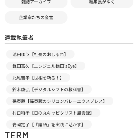
雑誌アーカイブ
編集長がゆく
企業家たちの金言
連載執筆者
池田ゆう【社長のおしゃれ】
鎌田富久【エンジェル鎌田’sEye】
北尾吉孝【世相を斬る！】
鈴木康弘【デジタルシフトの教科書】
孫泰蔵【孫泰蔵のシリコンバレーエクスプレス】
村口和孝【日の丸キャピタリスト風雲録】
安岡定子【『論語』を実践に活かす】
TERM