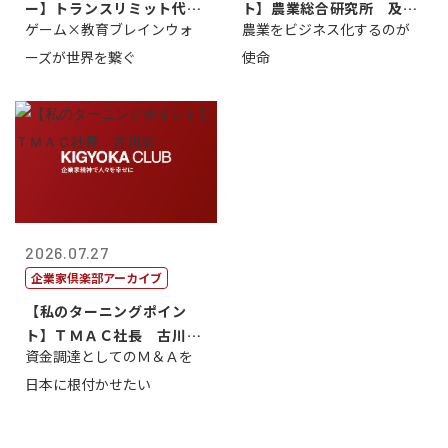
ー】トランスリミット代表
ト】農業総合研究所 及川
ゲーム×教育ブレインウォ
農業をビジネス化するのが
取締役社長 ...
智正
ーズが世界を繋ぐ
使命
2026.07.27
企業家倶楽部アーカイブ
【私のターニングポイン
ト】ＴＭＡＣ社長 古川英
資金調達としてのＭ＆Ａを
一
日本に根付かせたい