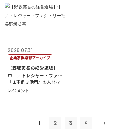
2026.07.31
企業家倶楽部アーカイブ
【野坂英吾の経営道場】
中 ／トレジャー・ファク
『１事例３活用』の人材マ
トリー社長野坂...
ネジメント
1
2
3
4