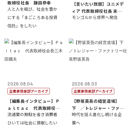
取締役社長 鎌田恭幸
【言いたい放題】ユニメデ
人と人を結び、社会を豊か
ィア 代表取締役社長 末田
にする「まごころある投資
モンゴルから世界へ発信
真
信託」をしたい
2026.08.04
2026.08.03
企業家倶楽部アーカイブ
企業家倶楽部アーカイブ
【編集長インタビュー】Ｐ
【野坂英吾の経営道場】
ａｌｔａｃ 代表取締役会
下 ／トレジャー・ファク
流通業の無駄を省き消費者
時代を捉え進化し続ける企
長三木田國夫
トリー社長野坂...
ひいては社会に貢献したい
業へ