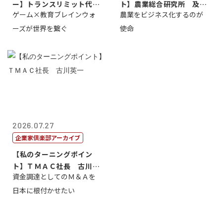
ー】トランスリミット代表
ト】農業総合研究所 及川
ゲーム×教育ブレインウォ
農業をビジネス化するのが
取締役社長 ...
智正
ーズが世界を繋ぐ
使命
2026.07.27
企業家倶楽部アーカイブ
【私のターニングポイン
ト】ＴＭＡＣ社長 古川英
資金調達としてのＭ＆Ａを
一
日本に根付かせたい