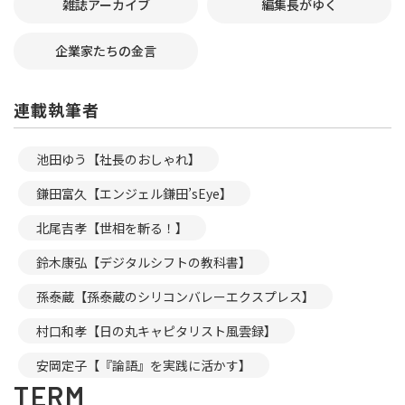
雑誌アーカイブ
編集長がゆく
企業家たちの金言
連載執筆者
池田ゆう【社長のおしゃれ】
鎌田富久【エンジェル鎌田’sEye】
北尾吉孝【世相を斬る！】
鈴木康弘【デジタルシフトの教科書】
孫泰蔵【孫泰蔵のシリコンバレーエクスプレス】
村口和孝【日の丸キャピタリスト風雲録】
安岡定子【『論語』を実践に活かす】
TERM