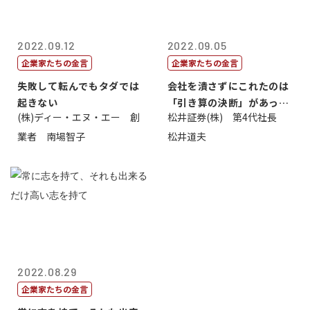
2022.09.12
2022.09.05
企業家たちの金言
企業家たちの金言
失敗して転んでもタダでは
会社を潰さずにこれたのは
起きない
「引き算の決断」があった
(株)ディー・エヌ・エー 創
松井証券(株) 第4代社長
から
業者 南場智子
松井道夫
2022.08.29
企業家たちの金言