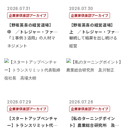
2026.07.31
2026.07.30
企業家倶楽部アーカイブ
企業家倶楽部アーカイブ
【野坂英吾の経営道場】
【野坂英吾の経営道場】
中 ／トレジャー・ファク
上 ／トレジャー・ファク
『１事例３活用』の人材マ
継続して結果を出し続ける
トリー社長野坂...
トリー社長野坂...
ネジメント
経営
2026.07.29
2026.07.28
企業家倶楽部アーカイブ
企業家倶楽部アーカイブ
【スタートアップベンチャ
【私のターニングポイン
ー】トランスリミット代表
ト】農業総合研究所 及川