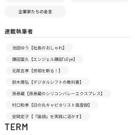
企業家たちの金言
連載執筆者
池田ゆう【社長のおしゃれ】
鎌田富久【エンジェル鎌田’sEye】
北尾吉孝【世相を斬る！】
鈴木康弘【デジタルシフトの教科書】
孫泰蔵【孫泰蔵のシリコンバレーエクスプレス】
村口和孝【日の丸キャピタリスト風雲録】
安岡定子【『論語』を実践に活かす】
TERM