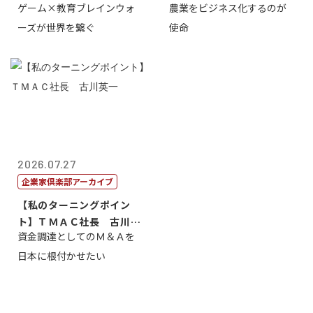
ゲーム×教育ブレインウォ
農業をビジネス化するのが
取締役社長 ...
智正
ーズが世界を繋ぐ
使命
2026.07.27
企業家倶楽部アーカイブ
【私のターニングポイン
ト】ＴＭＡＣ社長 古川英
資金調達としてのＭ＆Ａを
一
日本に根付かせたい