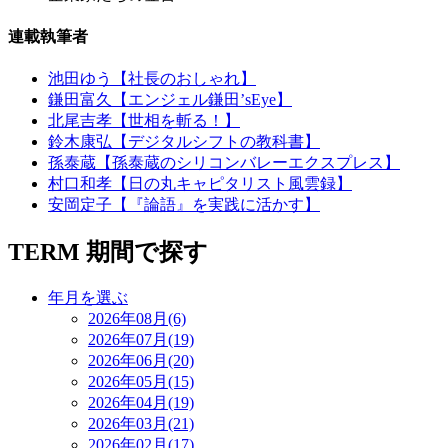
連載執筆者
池田ゆう【社長のおしゃれ】
鎌田富久【エンジェル鎌田’sEye】
北尾吉孝【世相を斬る！】
鈴木康弘【デジタルシフトの教科書】
孫泰蔵【孫泰蔵のシリコンバレーエクスプレス】
村口和孝【日の丸キャピタリスト風雲録】
安岡定子【『論語』を実践に活かす】
TERM
期間で探す
年月を選ぶ
2026年08月(6)
2026年07月(19)
2026年06月(20)
2026年05月(15)
2026年04月(19)
2026年03月(21)
2026年02月(17)