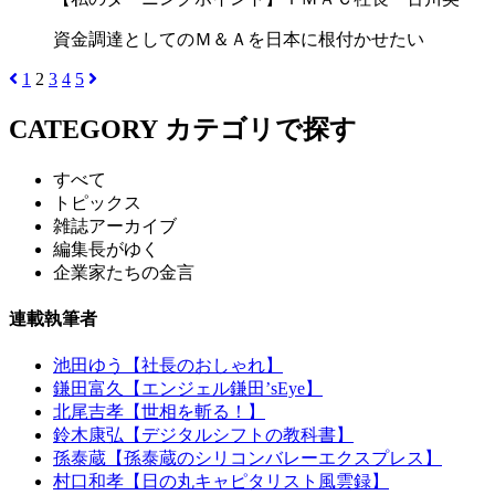
資金調達としてのＭ＆Ａを日本に根付かせたい
1
2
3
4
5
CATEGORY
カテゴリで探す
すべて
トピックス
雑誌アーカイブ
編集長がゆく
企業家たちの金言
連載執筆者
池田ゆう【社長のおしゃれ】
鎌田富久【エンジェル鎌田’sEye】
北尾吉孝【世相を斬る！】
鈴木康弘【デジタルシフトの教科書】
孫泰蔵【孫泰蔵のシリコンバレーエクスプレス】
村口和孝【日の丸キャピタリスト風雲録】