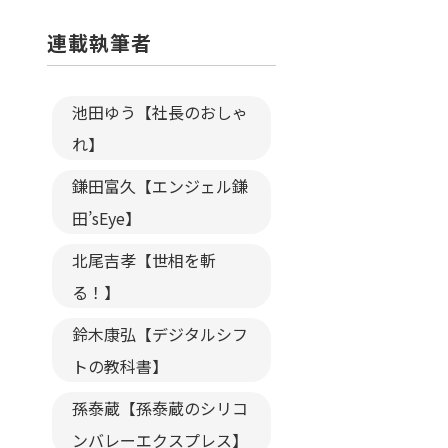
連載執筆者
池田ゆう【社長のおしゃ
れ】
鎌田富久【エンジェル鎌
田’sEye】
北尾吉孝【世相を斬
る！】
鈴木康弘【デジタルシフ
トの教科書】
孫泰蔵【孫泰蔵のシリコ
ンバレーエクスプレス】