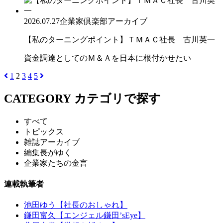
2026.07.27
企業家倶楽部アーカイブ
【私のターニングポイント】ＴＭＡＣ社長 古川英一
資金調達としてのＭ＆Ａを日本に根付かせたい
1
2
3
4
5
CATEGORY
カテゴリで探す
すべて
トピックス
雑誌アーカイブ
編集長がゆく
企業家たちの金言
連載執筆者
池田ゆう【社長のおしゃれ】
鎌田富久【エンジェル鎌田’sEye】