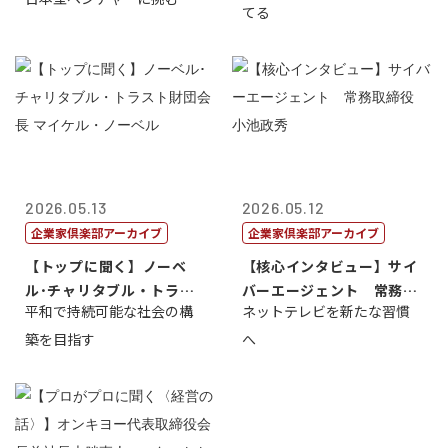
てる
2026.05.13
2026.05.12
企業家倶楽部アーカイブ
企業家倶楽部アーカイブ
【トップに聞く】ノーベ
【核心インタビュー】サイ
ル･チャリタブル・トラス
バーエージェント 常務取
平和で持続可能な社会の構
ネットテレビを新たな習慣
ト財団会長 マ...
締役 小池政...
築を目指す
へ