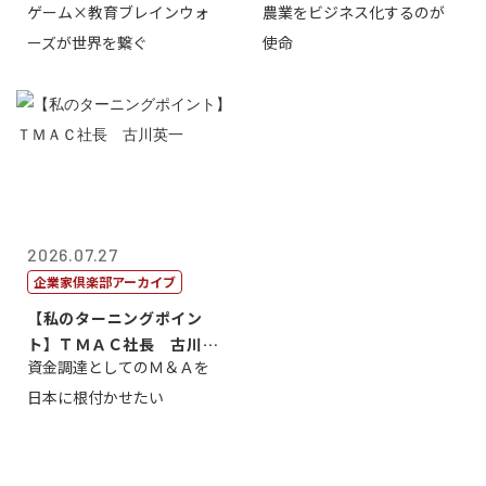
ゲーム×教育ブレインウォ
農業をビジネス化するのが
取締役社長 ...
智正
ーズが世界を繋ぐ
使命
2026.07.27
企業家倶楽部アーカイブ
【私のターニングポイン
ト】ＴＭＡＣ社長 古川英
資金調達としてのＭ＆Ａを
一
日本に根付かせたい