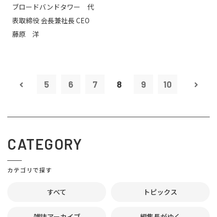
ブロードバンドタワー 代
のミッション...
表取締役 会長兼社長 CEO
藤原 洋
5
6
7
8
9
10
CATEGORY
カテゴリで探す
すべて
トピックス
雑誌アーカイブ
編集長がゆく