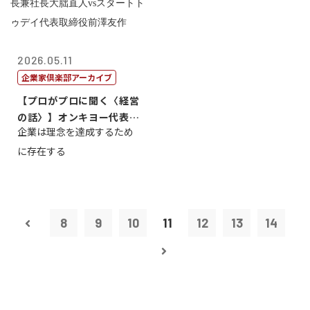
2026.05.11
企業家倶楽部アーカイブ
【プロがプロに聞く〈経営
の話〉】オンキヨー代表取
企業は理念を達成するため
締役会長兼社...
に存在する
8
9
10
11
12
13
14