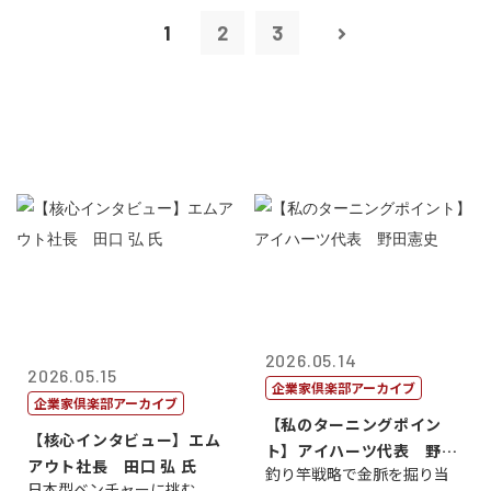
1
2
3
2026.05.14
2026.05.15
企業家倶楽部アーカイブ
企業家倶楽部アーカイブ
【私のターニングポイン
【核心インタビュー】エム
ト】アイハーツ代表 野田
アウト社長 田口 弘 氏
釣り竿戦略で金脈を掘り当
憲史
日本型ベンチャーに挑む