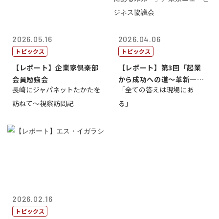
2026.05.16
2026.04.06
トピックス
トピックス
【レポート】企業家倶楽部
【レポート】第3回「起業
会員勉強会
から成功への道～革新―挑
長崎にジャパネットたかたを
「全ての答えは現場にあ
戦の先にある...
訪ねて～視察訪問記
る」
2026.02.16
トピックス