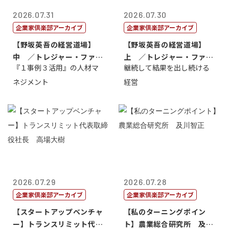
2026.07.31
2026.07.30
企業家倶楽部アーカイブ
企業家倶楽部アーカイブ
【野坂英吾の経営道場】
【野坂英吾の経営道場】
中 ／トレジャー・ファク
上 ／トレジャー・ファク
『１事例３活用』の人材マ
継続して結果を出し続ける
トリー社長野坂...
トリー社長野坂...
ネジメント
経営
2026.07.29
2026.07.28
企業家倶楽部アーカイブ
企業家倶楽部アーカイブ
【スタートアップベンチャ
【私のターニングポイン
ー】トランスリミット代表
ト】農業総合研究所 及川