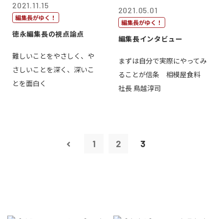
2021.11.15
2021.05.01
編集長がゆく！
編集長がゆく！
徳永編集長の視点論点
編集長インタビュー
難しいことをやさしく、や
まずは自分で実際にやってみ
さしいことを深く、深いこ
ることが信条 相模屋食料
とを面白く
社長 鳥越淳司
1
2
3