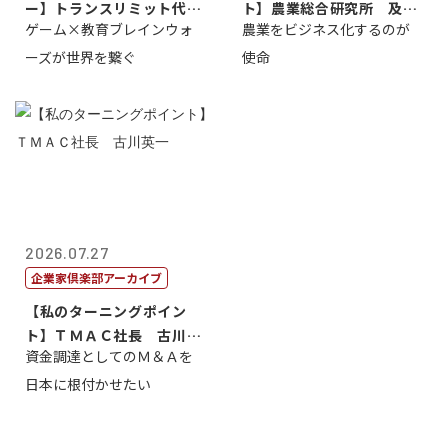
ー】トランスリミット代表
ト】農業総合研究所 及川
ゲーム×教育ブレインウォ
農業をビジネス化するのが
取締役社長 ...
智正
ーズが世界を繋ぐ
使命
2026.07.27
企業家倶楽部アーカイブ
【私のターニングポイン
ト】ＴＭＡＣ社長 古川英
資金調達としてのＭ＆Ａを
一
日本に根付かせたい