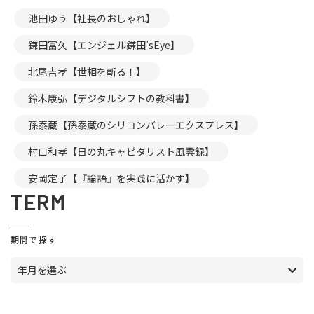
池田ゆう【社長のおしゃれ】
鎌田富久【エンジェル鎌田’sEye】
北尾吉孝【世相を斬る！】
鈴木康弘【デジタルシフトの教科書】
孫泰蔵【孫泰蔵のシリコンバレーエクスプレス】
村口和孝【日の丸キャピタリスト風雲録】
安岡定子【『論語』を実践に活かす】
TERM
期間で探す
年月を選ぶ