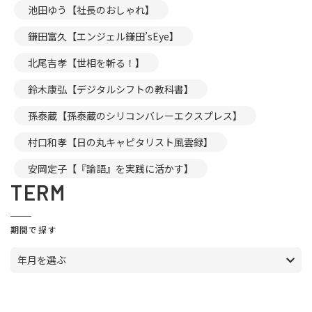
池田ゆう【社長のおしゃれ】
鎌田富久【エンジェル鎌田’sEye】
北尾吉孝【世相を斬る！】
鈴木康弘【デジタルシフトの教科書】
孫泰蔵【孫泰蔵のシリコンバレーエクスプレス】
村口和孝【日の丸キャピタリスト風雲録】
安岡定子【『論語』を実践に活かす】
TERM
期間で探す
年月を選ぶ