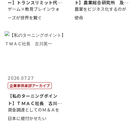
ー】トランスリミット代表
ト】農業総合研究所 及川
ゲーム×教育ブレインウォ
農業をビジネス化するのが
取締役社長 ...
智正
ーズが世界を繋ぐ
使命
2026.07.27
企業家倶楽部アーカイブ
【私のターニングポイン
ト】ＴＭＡＣ社長 古川英
資金調達としてのＭ＆Ａを
一
日本に根付かせたい