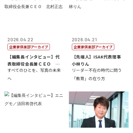
2026.04.22
2026.04.21
企業家倶楽部アーカイブ
企業家倶楽部アーカイブ
【編集長インタビュー】代
【先端人】ISAK代表理事
表取締役会長兼ＣＥＯ 北
小林りん
すべてのひとを、写真の未来
リーダー不在の時代に問う
村正志
へ
「教育」の在り方