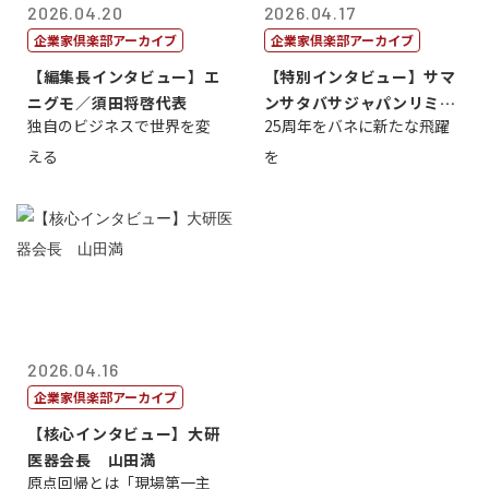
2026.04.20
2026.04.17
企業家倶楽部アーカイブ
企業家倶楽部アーカイブ
【編集長インタビュー】エ
【特別インタビュー】サマ
ニグモ／須田将啓代表
ンサタバサジャパンリミテ
独自のビジネスで世界を変
25周年をバネに新たな飛躍
ッド社長寺田...
える
を
2026.04.16
企業家倶楽部アーカイブ
【核心インタビュー】大研
医器会長 山田満
原点回帰とは「現場第一主